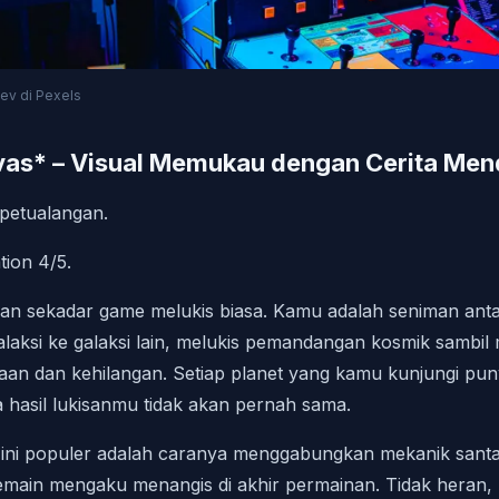
iev di Pexels
nvas* – Visual Memukau dengan Cerita Me
 petualangan.
tion 4/5.
an sekadar game melukis biasa. Kamu adalah seniman ant
galaksi ke galaksi lain, melukis pemandangan kosmik sambil
ptaan dan kehilangan. Setiap planet yang kamu kunjungi pu
a hasil lukisanmu tidak akan pernah sama.
ni populer adalah caranya menggabungkan mekanik santai
main mengaku menangis di akhir permainan. Tidak heran, 