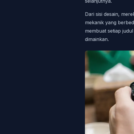
selanjutnya.
Dari sisi desain, mer
mekanik yang berbeda
membuat setiap judul
dimainkan.