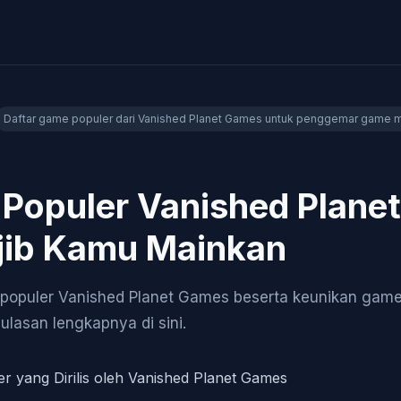
Daftar game populer dari Vanished Planet Games untuk penggemar game 
Populer Vanished Plane
jib Kamu Mainkan
e populer Vanished Planet Games beserta keunikan gam
ulasan lengkapnya di sini.
r yang Dirilis oleh Vanished Planet Games