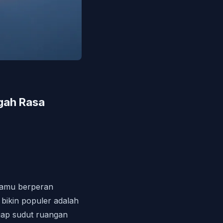
gah Rasa
 Kamu berperan
 bikin populer adalah
tiap sudut ruangan