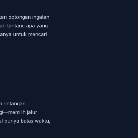
kan potongan ingatan
an tentang apa yang
hanya untuk mencari
i rintangan
gi—memilih jalur
el punya batas waktu,