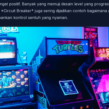
at positif. Banyak yang memuji desain level yang progresif
. *Circuit Breaker* juga sering dijadikan contoh bagaimana
bankan kontrol sentuh yang nyaman.