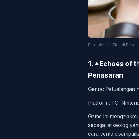
Foto oleh I'm Zion di Pexels
1. *Echoes of 
Penasaran
Genre: Petualangan na
Platform: PC, Ninten
Game ini mengajakmu 
sebagai arkeolog yang
cara cerita disampaik