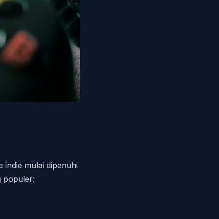
 indie mulai dipenuhi
g populer: