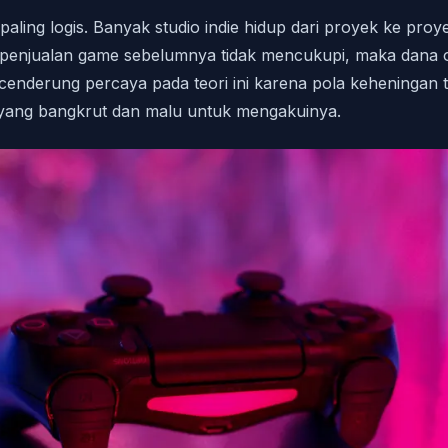
paling logis. Banyak studio indie hidup dari proyek ke proye
au penjualan game sebelumnya tidak mencukupi, maka dana o
cenderung percaya pada teori ini karena pola keheningan to
 yang bangkrut dan malu untuk mengakuinya.