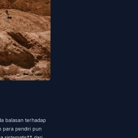
da balasan terhadap
 para pendiri pun
 sistematis** dari