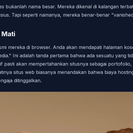
s bukanlah nama besar. Mereka dikenal di kalangan terba
isius. Tapi seperti namanya, mereka benar-benar "vanished
 Mati
esmi mereka di browser. Anda akan mendapati halaman kos
sedia." Ini adalah tanda pertama bahwa ada sesuatu yang t
if pasti akan mempertahankan situsnya sebagai portofolio,
atinya situs web biasanya menandakan bahwa biaya hosting 
ngaja ditinggalkan.