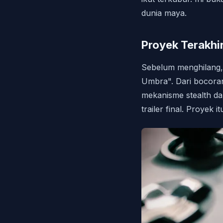
dunia maya.
Proyek Terakhi
Sebelum menghilang,
Umbra". Dari bocoran
mekanisme stealth da
trailer final. Proyek i