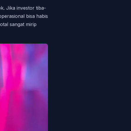
k. Jika investor tiba-
perasional bisa habis
tal sangat mirip