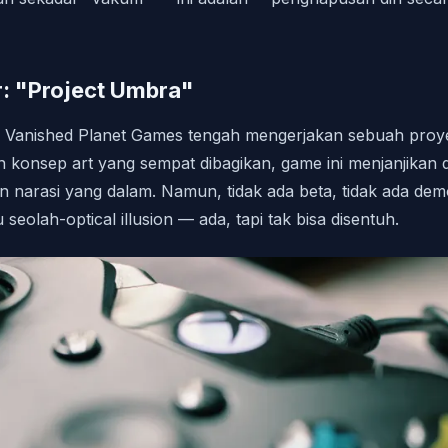
r: "Project Umbra"
 Vanished Planet Games tengah mengerjakan sebuah proy
 konsep art yang sempat dibagikan, game ini menjanjikan 
n narasi yang dalam. Namun, tidak ada beta, tidak ada dem
tu seolah-optical illusion — ada, tapi tak bisa disentuh.